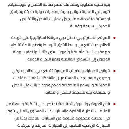
بنية تحتية متطورة ومتكاملة تدعم صناعة الشحن واللوجستيات.
تتوفر في المدينة موانئ بحرية ومطارات دولية حديثة ومرافق
لوجستية متقدمة، مما يجعل عمليات الشحن والتخليص
الجمركي سريعة وفعالة.
الموقع الاستراتيجي: تحتل دبي موقعًا استراتيجيًا على خريطة
العالم، حيث تقع في وسط الشرق الأوسط وتعتبر نقطة تقاطع
مهمة بين آسيا وأفريقيا وأوروبا. يعني ذلك أنها توفر سهولة
الوصول إلى الأسواق العالمية وتعزز التجارة الدولية.
قوانين الجمارك والضرائب الميسرة: تتمتع دبي بنظام جمركي
وضريبي ميسر يجذب المستثمرين والشركات. توفر الإعفاءات
الجمركية والرسوم المنخفضة وعدم وجود ضرائب على الدخل
والمبيعات بيئة مشجعة للشحن والتجارة.
تنوع العروض والسوق المتنوعة: تحتضن دبي تشكيلة واسعة من
العلامات التجارية الفاخرة والسيارات ذات المستوى العالي. يتوفر
في المدينة مجموعة متنوعة من السيارات الفاخرة، بدءًا من
السيارات الرياضية الفاخرة إلى السيارات الفارهة والمركبات