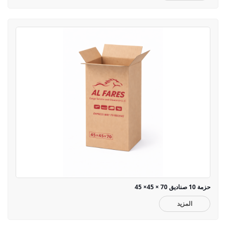
حزمة 10 صناديق 70 × 45× 45
المزيد