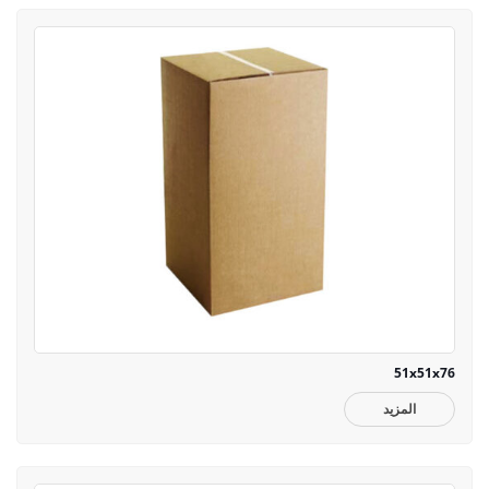
51x51x76
المزيد