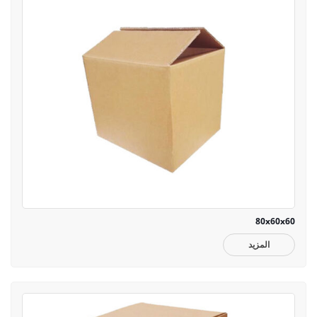
80x60x60
المزيد