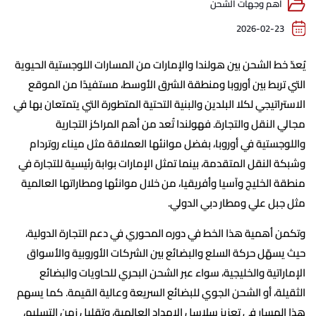
أهم وجهات الشحن
2026-02-23
يُعدّ خط الشحن بين هولندا والإمارات من المسارات اللوجستية الحيوية
التي تربط بين أوروبا ومنطقة الشرق الأوسط، مستفيدًا من الموقع
الاستراتيجي لكلا البلدين والبنية التحتية المتطورة التي يتمتعان بها في
مجالي النقل والتجارة. فهولندا تُعد من أهم المراكز التجارية
واللوجستية في أوروبا، بفضل موانئها العملاقة مثل ميناء روتردام
وشبكة النقل المتقدمة، بينما تمثل الإمارات بوابة رئيسية للتجارة في
منطقة الخليج وآسيا وأفريقيا، من خلال موانئها ومطاراتها العالمية
مثل جبل علي ومطار دبي الدولي.
وتكمن أهمية هذا الخط في دوره المحوري في دعم التجارة الدولية،
حيث يسهّل حركة السلع والبضائع بين الشركات الأوروبية والأسواق
الإماراتية والخليجية، سواء عبر الشحن البحري للحاويات والبضائع
الثقيلة، أو الشحن الجوي للبضائع السريعة وعالية القيمة. كما يسهم
هذا المسار في تعزيز سلاسل الإمداد العالمية، وتقليل زمن التسليم،