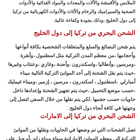
الملابس والأقمشة والآلات والمعدات والمواد الغذائية والأدوات
الصحية والسيراميك والرخام والأثاث والأدوات الكهربائية من تركيا
إلى دول الخليج ،وذلك بجودة وكفاءة عالية.
الشحن البحري من تركيا إلى دول الخليج
يتم شحن البضائع والسلع والمتعلقات الشخصية بكافة أنواعها
وأحجامها ،من معظم المدن التركية مثل اسطنبول ،وأنقرة
،ومرسين ،وأنطاليا ،واسكندرون ،وأضنة ،وغازي ،وعنتاب وغيرها
،حيث يتم نقل الشحنة إلى أحد الموانئ التركية التالية ميناء
أمبارلي ،اسطنبول ، اسكندرون ، مرسين ، إزمير ،وميناء غيمليك
،حسب موضع التحميل ،حيث يتم تجهيز الشحنة وإعدادها داخل
حاويات حسب حجمها ،لكي يتم نقلها من خلال السفن لتصل إلى
وجهتها في كافة أنحاء دول الخليج.
الشحن البحري من تركيا إلى الامارات
تصل الشحنات التي تم وضعها في الحاويات ونقلها من الموانئ
التركية إلى معظم الموانئ الاماراتية سواء ميناء زايد ،أو جبل علي