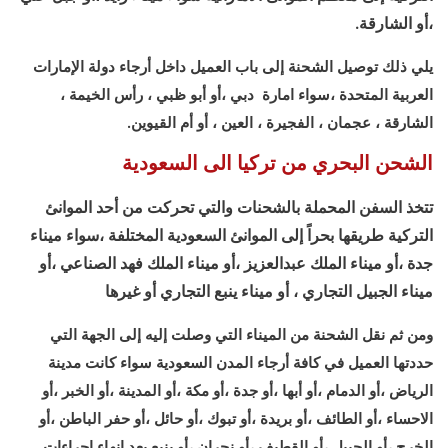
،أو الشارقة.
يلي ذلك توصيل الشحنة إلى باب العميل داخل أرجاء دولة الإمارات
العربية المتحدة ،سواء امارة دبي ،أو أبو ظبي ، رأس الخيمة ،
الشارقة ، عجمان ، الفجيرة ، العين ، أو أم القيوين.
الشحن البحري من تركيا الى السعودية
تتخذ السفن المحملة بالشحنات والتي تحركت من أحد الموانئ
التركية طريقها بحراً إلى الموانئ السعودية المختلفة ،سواء ميناء
جدة ،أو ميناء الملك عبدالعزيز ،أو ميناء الملك فهد الصناعي ،أو
ميناء الجبيل التجاري ، أو ميناء ينبع التجاري أو غيرها
ومن ثم نقل الشحنة من الميناء التي وصلت إليه إلى الجهة التي
حددتها العميل في كافة أرجاء المدن السعودية سواء كانت مدينة
الرياض ،أو الدمام ،أو أبها ،أو جدة ،أو مكة ،أو المدينة ،أو الخبر ،أو
الاحساء ،أو الطائف ،أو بريدة ،أو تبوك ،أو حائل ،أو حفر الباطن ،أو
الخرج ،أو الجبيل ،أو القطيف ،أو نجران ،أو ينبع بعد انهاء اجراءات