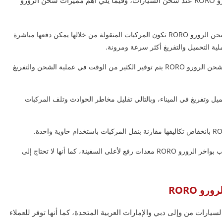
السرعة في التحميل والتفريغ، حيث أنه من خلال شحن الرورو RORO تكون المركبات المنقولة من خلالها يمكن دفعها مباشرة
لية التحميل والتفريغ أكثر سرعة ومرونة.
توفير وقت الاستلام الى حد ما، حيث أنه من خلال شحن الرورو RORO يتم توفير الكثير من الوقت في عملية الشحن والتفريغ
ميل وتفريغ في الميناء، وبالتالي تقليل مخاطر الحوادث وتلف المركبات
التعامل مع المركبات المنقولة بكفاءة، حيث لا تتطلب بواخر الرورو RORO معدات رفع لأعلى السفينة، كما أنها لا تحتاج إلى
 RORO
رات من وإلى دبي والإمارات العربية المتحدة، كما أنها توفر للعملاء