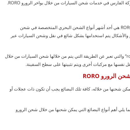
تتعدد أنواع وطرق الشحن البحري، ويُعَد شحن الرورو RORO هي أحد أشهر أنواع الشحن البحري المتخصصة في شحن
م والأشكال يتم استخدامها بشكل شائع في نقل وشحن السيارات عبر
ويُعَد الرورو RORO هي اختصار لعبارة “roll on – roll off” والتي تعبر عن الطريقة التي يتم من خلالها شحن السيارات من خلال
نقل نفسها مع مركبات أخرى ويتم تثبيتها على سطح السفينة.
 الرورو RORO
 البضائع التي يمكن شحنها من خلاله، كافة تلك البضائع يجب أن تكون ذات عجلات أو
المعيار الأساسي في شحن الرورو RORO، وفيما يلي أهم أنواع البضائع التي يمكن شحنها من خلال شحن الرورو