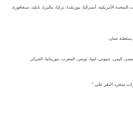
المتحدة الأمريكية، أستراليا، نيوزيلندا، تركيا، ماليزيا، تايلند، سنغافورة،
ر،سلطنة عمان.
 مصر، اليمن، جيبوتي، ليبيا، تونس، المغرب، موريتانيا، الجزائر.
ت بمجرد النقر على "