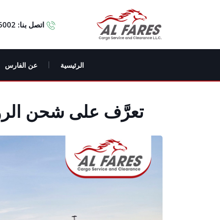
اتصل بنا:
6002
الرئيسية
عن الفارس
تعرَّف على شحن الرورو RORO .. و هل هو أفضل طرق شحن 