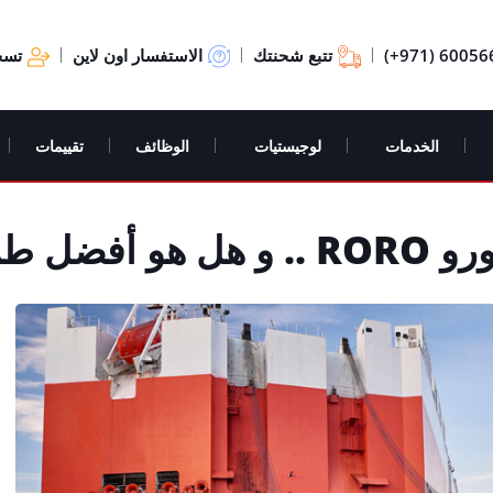
(+971) 60056
تتبع شحنتك
الاستفسار اون لاين
تسج
الخدمات
لوجيستيات
الوظائف
تقييمات
السيارات؟