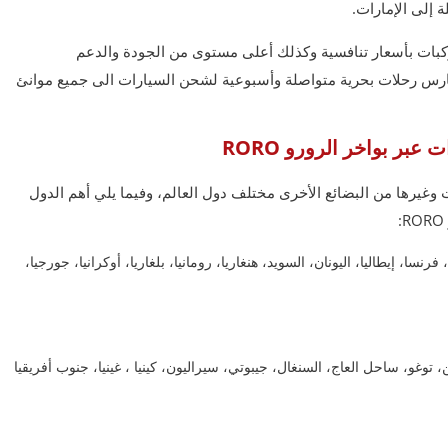
 إلى الإمارات.
ات بأسعار تنافسية وكذلك أعلى مستوى من الجودة والدعم
لفارس رحلات بحرية متواصلة وأسبوعية لشحن السيارات الى جميع موانئ
بر بواخر الرورو RORO
رها من البضائع الأخرى مختلف دول العالم، وفيما يلي أهم الدول
ا، فرنسا، إيطاليا، اليونان، السويد، هنغاريا، رومانيا، بلغاريا، أوكرانيا، جورجيا،
ينين، توغو، ساحل العاج، السنغال، جيبوتي، سيراليون، كينيا ، غينيا، جنوب أفريقيا