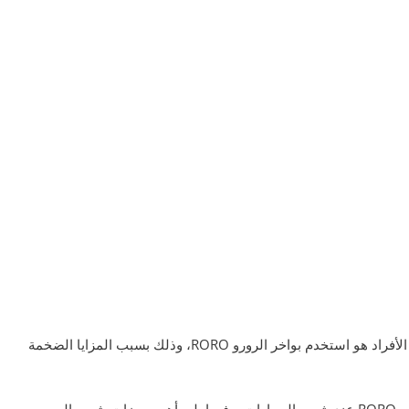
عند التفكير في شحن السيارات فإن أول ما يخطر ببال الأفراد هو استخدم بواخر الرورو RORO، وذلك بسبب المزايا الضخمة
فهناك العديد من المزايا التي يوفرها طريقة شحن الرورو RORO عند شحن السيارات، وفيما يلي أهم مميزات شحن الرورو