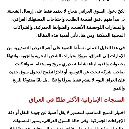
لكنّ دخول السوق العراقي بنجاح لا يعتمد فقط على إرسال الشحنة.
بل يبدأ بفهم دقيق لطبيعة الطلب، واحتياجات المستهلك العراقي،
والمسارات اللوجستية الأنسب، والضوابط الجمركية، والشراكات
المحلية الممكنة. ومن هنا، تأتي أهمية هذه المقالة.
في هذا الدليل العملي، نسلّط الضوء على أهم الفرص التصديرية من
الإمارات إلى العراق، مرورًا بخيارات الشحن البحرية والجوية، وانتهاءً
بخطوات واقعية لبناء نشاط تصديري مربح ومستدام. سواء كنت
صاحب شركة تبحث عن التوسع، أو تاجرًا تطمح لدخول سوق جديد،
فإن العراق اليوم لا يقدم فقط سوقًا واعدًا… بل بابًا مفتوحًا للربح
والنمو.
المنتجات الإماراتية الأكثر طلبًا في العراق
اختيار المنتج المناسب للتصدير لا يقل أهمية عن جودة النقل أو دقة
الإجراءات الجمركية. وفي حالة السوق العراقي، يتميز المستهلك
بطلبه المتنوّع والمتزايد على فئات عدة من المنتجات، خصوصًا تلك