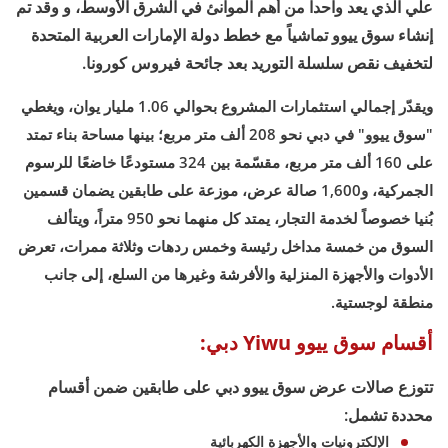
علي الذي يعد واحدا من أهم الموانئ في الشرق الأوسط، و وقد تم
إنشاء سوق ييوو تماشياً مع خطط دولة الإمارات العربية المتحدة
لتخفيف نقص سلسلة التوريد بعد جائحة فيروس كورونا.
ويقدّر إجمالي استثمارات المشروع بحوالي 1.06 مليار يوان، ويغطي
"سوق ييوو" في دبي نحو 208 ألف متر مربع؛ بينها مساحة بناء تمتد
على 160 ألف متر مربع، مقسّمة بين 324 مستودعًا خاضعًا للرسوم
الجمركية، و1,600 صالة عرض، موزعة على طابقين يضمان قسمين
بُنيا خصوصاً لخدمة التجار، يمتد كل منهما نحو 950 متراً، ويتألف
السوق من خمسة مداخل رئيسة وخمس ردهات وثلاثة ممرات، تعرض
الأدوات والأجهزة المنزلية والأفرشة وغيرها من السلع، إلى جانب
منطقة لوجستية.
أقسام سوق ييوو Yiwu دبي:
تتوزع صالات عرض سوق ييوو دبي على طابقين ضمن أقسام
محددة تشمل:
الإلكترونيات والأجهزة الكهربائية