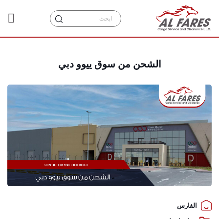
الشحن من سوق ييوو دبي
الفارس