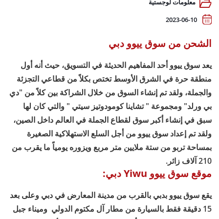
معلومات لوجستية
2023-06-10
الشحن من سوق ييوو دبي
يعد سوق ييوو أحد المفاهيم الحديثة في التسويق، حيث أنه أول
منطقة حرة في الشرق الأوسط تختص بكلاً من قطاعي التجزئة
والجملة، ولقد تم إنشاء السوق من خلال الشراكة بين كلاً من "دي
بي ورلد" ومجموعة " تشاينا كومودوتيز سيتي " والتي كان لها
سبق في إنشاء أكبر سوق لقطاع الجملة في العالم داخل الصين،
ولقد تم إعداد سوق ييوو من أجل السلع الاستهلاكية الصغيرة
بمساحة تربو من ستة ملايين متر مربع ويزوره يومياً ما يقرب من
210 آلاف زائر.
موقع سوق ييوو Yiwu دبي:
يقع سوق ييوو بدبي بالقرب من مدينة المعارض في دبي وعلى بعد
15 دقيقة فقط بالسيارة من مطار آل مكتوم الدولي وميناء جبل