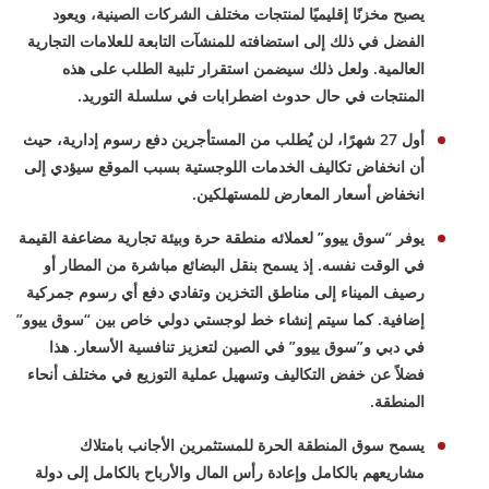
يصبح مخزنًا إقليميًا لمنتجات مختلف الشركات الصينية، ويعود
الفضل في ذلك إلى استضافته للمنشآت التابعة للعلامات التجارية
العالمية. ولعل ذلك سيضمن استقرار تلبية الطلب على هذه
المنتجات في حال حدوث اضطرابات في سلسلة التوريد.
أول 27 شهرًا، لن يُطلب من المستأجرين دفع رسوم إدارية، حيث
أن انخفاض تكاليف الخدمات اللوجستية بسبب الموقع سيؤدي إلى
انخفاض أسعار المعارض للمستهلكين.
يوفر “سوق ييوو” لعملائه منطقة حرة وبيئة تجارية مضاعفة القيمة
في الوقت نفسه. إذ يسمح بنقل البضائع مباشرة من المطار أو
رصيف الميناء إلى مناطق التخزين وتفادي دفع أي رسوم جمركية
إضافية. كما سيتم إنشاء خط لوجستي دولي خاص بين “سوق ييوو”
في دبي و”سوق ييوو” في الصين لتعزيز تنافسية الأسعار. هذا
فضلاً عن خفض التكاليف وتسهيل عملية التوزيع في مختلف أنحاء
المنطقة.
يسمح سوق المنطقة الحرة للمستثمرين الأجانب بامتلاك
مشاريعهم بالكامل وإعادة رأس المال والأرباح بالكامل إلى دولة