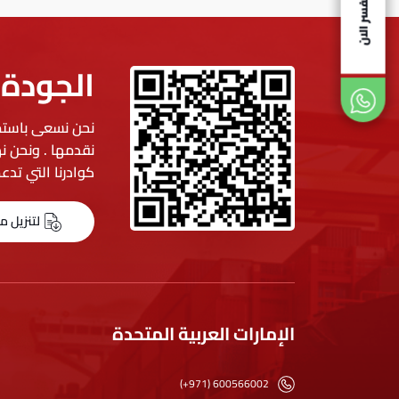
استفسر الان
الجودة
نحن نسعى باستمر
نقدمها . ونحن نه
كوادرنا التي تدعم
لتنزيل م
الإمارات العربية المتحدة
(+971) 600566002