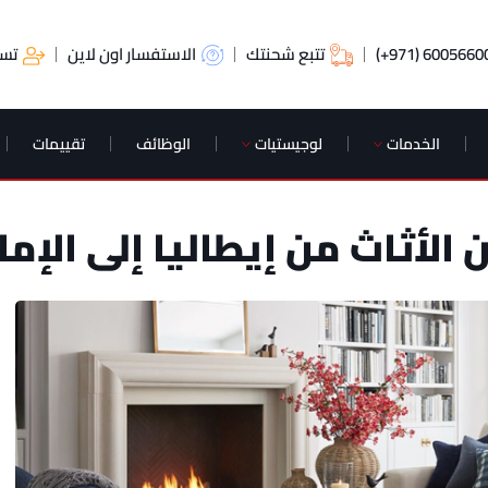
الاستفسار اون لاين
(+971) 6005660
تتبع شحنتك
تسج
الخدمات
لوجيستيات
الوظائف
تقييمات
الأثاث من إيطاليا إلى الإما