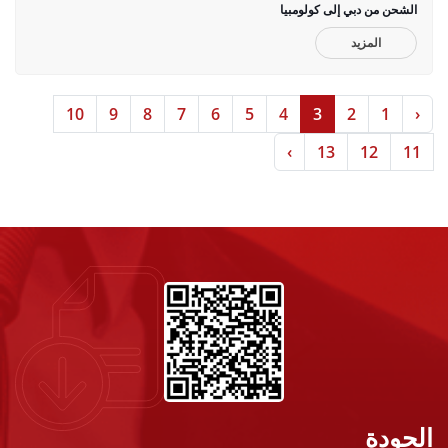
الشحن من دبي إلى كولومبيا
المزيد
10
9
8
7
6
5
4
3
2
1
‹
›
13
12
11
الجودة