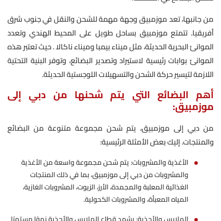
من جانبها، تعد موزمبيق وجهة مهمة للشحن والنقل في جنوب شرق
أفريقيا. تتمتع موزمبيق بساحل طويل على المحيط الهندي وتعدد
الموانئ البحرية الحديثة، مثل ميناء بيمبا وميناء ناكالا . حيث تعتبر هذه
الموانئ بوابات رئيسية لاستيراد وتصدير البضائع، وتوفر البنية التحتية
اللازمة لتيسير حركة الشحن والتسهيلات اللوجستية الحديثة.
أهم البضائع التي يتم شحنها من دبي إلى
موزمبيق:
من دبي إلى موزمبيق، يتم شحن مجموعة متنوعة من البضائع
والمنتجات. إليك بعض الأمثلة الرئيسية:
الأغذية والمشروبات: يتم شحن مجموعة واسعة من الأغذية
والمشروبات من دبي إلى موزمبيق، بما في ذلك المنتجات
الغذائية المعلبة والمجمدة، الأرز، الزيوت، المشروبات الغازية،
المياه المعبأة، والمشروبات الكحولية.
الملابس والأحذية: يشهد قطاع الملابس والأحذية نموًا مستمرًا