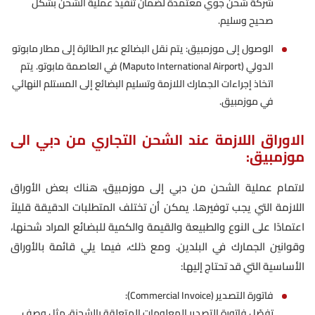
شركة شحن جوي معتمدة لضمان تنفيذ عملية الشحن بشكل
صحيح وسليم.
الوصول إلى موزمبيق: يتم نقل البضائع عبر الطائرة إلى مطار مابوتو
الدولي (Maputo International Airport) في العاصمة مابوتو. يتم
اتخاذ إجراءات الجمارك اللازمة وتسليم البضائع إلى المستلم النهائي
في موزمبيق.
الاوراق اللازمة عند الشحن التجاري من دبي الى
موزمبيق:
لاتمام عملية الشحن من دبي إلى موزمبيق، هناك بعض الأوراق
اللازمة التي يجب توفيرها. يمكن أن تختلف المتطلبات الدقيقة قليلاً
اعتمادًا على النوع والطبيعة والقيمة والكمية للبضائع المراد شحنها،
وقوانين الجمارك في البلدين. ومع ذلك، فيما يلي قائمة بالأوراق
الأساسية التي قد تحتاج إليها:
فاتورة التصدير (Commercial Invoice):
تفصّل فاتورة التصدير المعلومات المتعلقة بالشحنة، مثل وصف